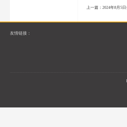
上一篇：
2024年8月
友情链接：